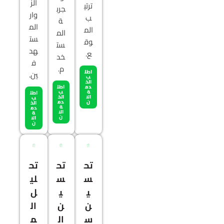
الز
ترتي
جرب
وار
ب
ة
الم
الم
الم
ست
وق
ست
هد
ع.
خد
ف
م.
اطل
ين.
ب
الخ
دم
اطل
ة
ب
اطل
الا
الخ
ب
ن
دم
الخ
ة
دم
الا
ة
ن
الا
ن
تح
تح
تح
س
س
لي
ي
ي
ل
ن
ن
ال
س
ال
م