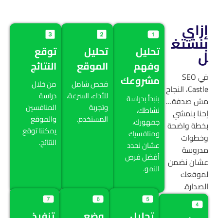
إزاي
بنشتغ
تحليل
تحليل
توقع
ل
وفهم
الموقع
النتائج
في SEO
مشروعك
فحص شامل
من خلال
Castle، النجاح
للأداء، السرعة،
دراسة
بنبدأ بدراسة
مش صدفة…
وتجربة
المنافسين
نشاطك،
إحنا بنمشي
المستخدم.
والموقع
جمهورك،
بخطة واضحة
يمكننا توقع
ومنافسيك
وخطوات
النتائج.
عشان نحدد
مدروسة
أفضل فرص
عشان نضمن
النمو.
لموقعك
الصدارة.
تحليل
وضع
تنفيذ