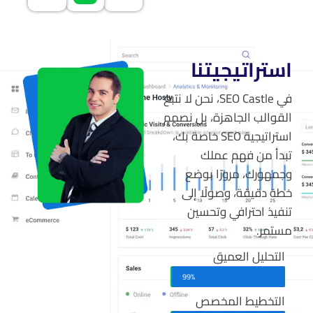
استراتيجيتنا
في SEO Castle، نحن لا نتبع
القوالب الجاهزة، بل نصمم
استراتيجية SEO خاصة بك،
تبدأ من فهم عملك
وجمهورك، مرورًا بوضع
خطة دقيقة، وصولًا إلى
تنفيذ احترافي وتحسين
مستمر.
التحليل العميق
99%
التخطيط المخصص