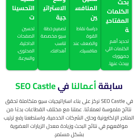
بحث
المنافس
الاستراتي
التحسينا
الكلمات
ين
جية
ت
المفتاحي
ة
دراسة نقاط
تصميم خطة
تحسين
القوة
سيو مخصصة
الصفحات
تحديد أهم
والضعف عند
تناسب
الداخلية،
الكلمات اللي
منافسيك.
أهدافك.
المحتوى،
جمهورك
والسرعة.
بيبحث عنها.
سابقة
أعمالنا
في
SEO Castle
في SEO Castle نركز على بناء استراتيجيات سيو متكاملة تحقق
نتائج ملموسة لعملائنا. عملنا مع مختلف القطاعات بدءًا من
المتاجر الإلكترونية وحتى الشركات الخدمية، واستطعنا رفع ترتيب
مواقعهم في نتائج البحث وزيادة معدل الزيارات العضوية
بشكل مستمر.