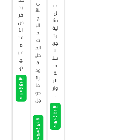
ي
مي
يد
نتائ
ل
فر
ج
مثا
ص
الب
لية
الت
ح
وت
قد
ث
جرب
م
الم
ة
علي
حلي
سل
ه
ة
س
م.
وخ
ة
رائ
اطل
للز
ب
ط
الخ
وار
دم
جو
ة
.
الا
ن
جل
.
اطل
ب
الخ
دم
اطل
ة
ب
الا
الخ
ن
دم
ة
الا
ن