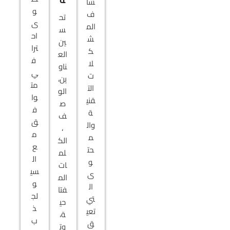
شا
و
ف
تح
ى
الم
س
اح
ش
ين
ترا
ك
الع
ف
لا
ناو
ي
ت
ين،
مت
الت
الو
وا
قني
ص
ف
ة
ف
ق
وال
،
م
م
الك
ع
حت
لم
ال
و
ات
سي
ى
الم
و
ال
فتا
لج
تي
حي
ذ
تعي
ة،
ب
ق
وت