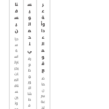
ر
س
نا
ع
ي
ف
ة
و
س
وأ
ال
ي
دا
م
ن
ء
ح
درا
ال
ل
س
م
ي
ة
و
اس
رف
ترات
ق
ع
يجي
ع
ظ
ات
ه
ض
الم
ور
ما
ناف
الن
ن
س
شا
سر
ين
ط
عة
وت
ف
تح
حد