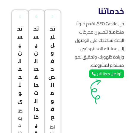
خدماتنا
في SEO Castle، نقدم حلولًا
تح
تح
تح
متكاملة لتحسين محركات
لي
س
س
البحث تساعدك على الوصول
ل
ي
ي
إلى عملائك المستهدفين،
و
ن
ن
وزيادة ظهورك، وتحقيق نمو
ف
ال
ال
مستدام لمشروعك.
ح
ص
م
تواصل معنا الان
ص
ف
ح
ال
حا
ت
م
ت
و
و
ال
ى
ق
دا
كتا
ع
خل
بة
ي
م
اكت
ة
حت