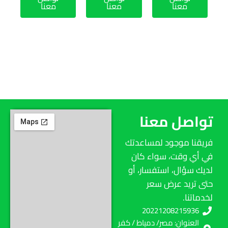
معنا
معنا
معنا
تواصل معنا
فريقنا موجود لمساعدتك
في أي وقت، سواء كان
لديك سؤال، استفسار، أو
حتى تريد عرض سعر
لخدماتنا.
20221208215936
العنوان: مصر/ دمياط / كفر