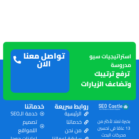
تواصل معنا
استراتيجيات سيو
الان
مدروسة
ترفع ترتيبك
وتضاعف الزيارات
روابط سريعة
خدماتنا
الرئيسية
خدمة الـSEO
خدماتنا
تصميم
بخبرة تمتد لأكثر من
13 عامًا في تحسين
من نحن
اللمواقع
محركات البحث
سابقة اعمالنا
اعلانات جوجل