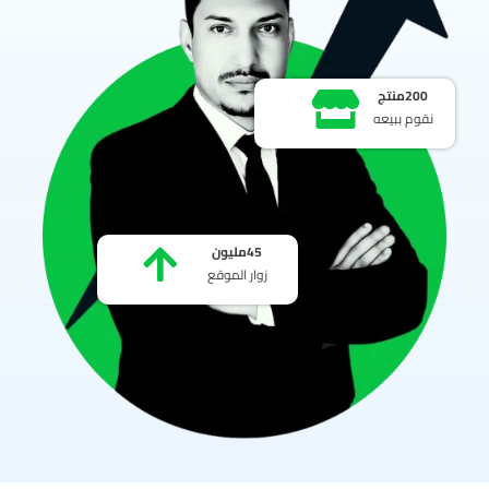
200
منتج
نقوم ببيعه
45
مليون
زوار الموقع