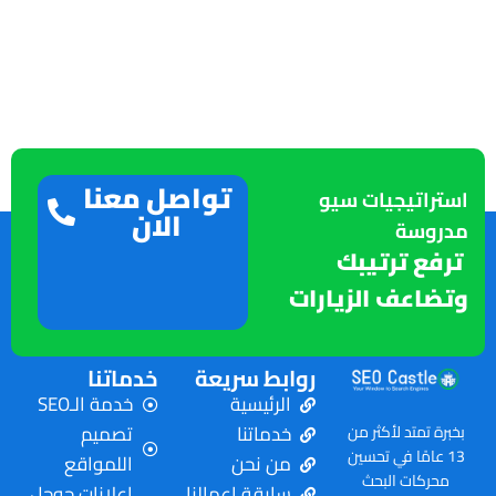
تواصل معنا
استراتيجيات سيو
الان
مدروسة
ترفع ترتيبك
وتضاعف الزيارات
روابط سريعة
خدماتنا
الرئيسية
خدمة الـSEO
خدماتنا
تصميم
بخبرة تمتد لأكثر من
13 عامًا في تحسين
من نحن
اللمواقع
محركات البحث
سابقة اعمالنا
اعلانات جوجل