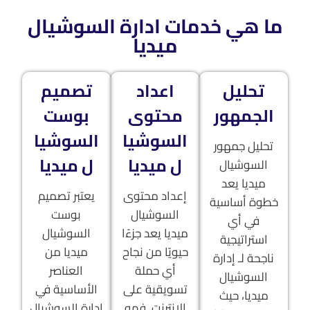
ما هي خدمات ادارة السوشيال
ميديا
تحليل
اعداد
تصميم
الجمهور
محتوى
بوست
السوشيا
السوشيا
تحليل جمهور
ل ميديا
ل ميديا
السوشيال
ميديا يعد
إعداد محتوى
يعتبر تصميم
خطوة أساسية
السوشيال
بوست
في أي
ميديا يعد جزءًا
السوشيال
استراتيجية
حيويًا من نجاح
ميديا من
ناجحة لـ إدارة
أي حملة
العناصر
السوشيال
تسويقية على
الأساسية في
ميديا، حيث
الإنترنت. فهو
إدارة السوشيال