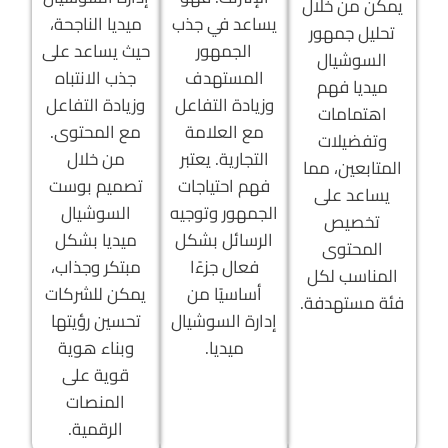
يمكن من خلال
يساعد في جذب
ميديا الناجحة،
تحليل جمهور
الجمهور
حيث يساعد على
السوشيال
المستهدف
جذب الانتباه
ميديا فهم
وزيادة التفاعل
وزيادة التفاعل
اهتمامات
مع العلامة
مع المحتوى.
وتفضيلات
التجارية. يعتبر
من خلال
المتابعين، مما
فهم احتياجات
تصميم بوست
يساعد على
الجمهور وتوجيه
السوشيال
تخصيص
الرسائل بشكل
ميديا بشكل
المحتوى
فعال جزءًا
مبتكر وجذاب،
المناسب لكل
أساسيًا من
يمكن للشركات
فئة مستهدفة.
إدارة السوشيال
تحسين رؤيتها
ميديا.
وبناء هوية
قوية على
المنصات
الرقمية.