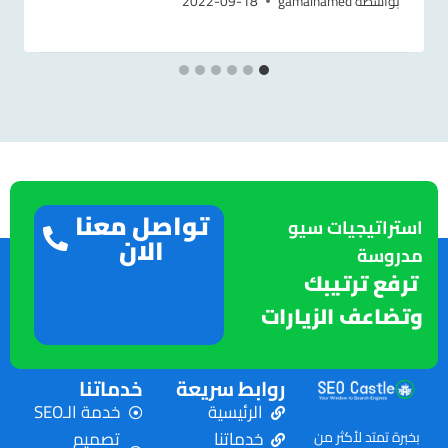
بواسطة
gamalhamed
2022-09-18
تواصل معنا
استراتيجيات سيو
الان
مدروسة
ترفع ترتيبك
وتضاعف الزيارات
روابط سريعة
خدماتنا
الرئيسية
خدمة الـSEO
خدماتنا
تصميم
بخبرة تمتد لأكثر من