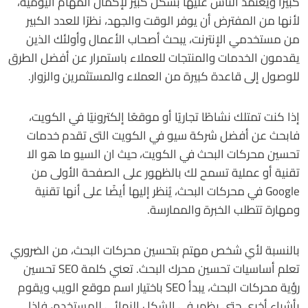
كبيرًا ويعتمد الناس عليها بشكل كبير لإكمال المهام اليومية،
لأنها من المفترض أن يوفر الوقت والجهد، نظرًا للعدد الكبير
من مستخدمي الإنترنت، يبحث أصحاب الأعمال وأولئك الذين
يقدمون الخدمات والمنتجات للعملاء باستمرار عن أفضل الطرق
للوصول إلى قاعدة كبيرة من العملاء والمستثمرين والزوار.
إذا كنت تمتلك نشاطًا تجاريًا أو موقعًا إلكترونيًا في الكويت،
فابحث عن أفضل شركة سيو في الكويت التى تقدم خدمات
تحسين محركات البحث في الكويت، حيث ان السيو ما هو الا
تقنية أو عملية تسمح لك بالظهور على الصفحة الأولى من
Google في محركات البحث، يُنظر إليها أيضًا على أنها تقنية
ومهارة تتطلب الخبرة والممارسة.
بالنسبة لأي شخص مهتم بتحسين محركات البحث، من الضروري
تعلم أساسيات تحسين محرك البحث. تعني كلمة SEO تحسين
رؤية محركات البحث، يبدأ SEO باختيار اسم موقع الويب ويقوم
بأشياء أخرى حتى يظهر في الشكل النهائي للمستخدم، فاذا