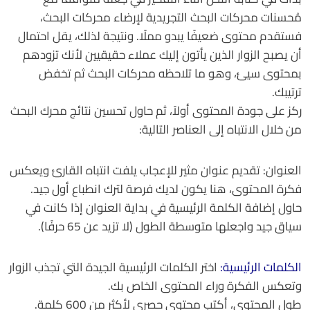
مُحسنات محركات البحث التجريدية لإرضاء محركات البحث،
فستقدم محتوى ضعيفًا يبدو مملًا. ونتيجة لذلك، يقل احتمال
أن يصبح الزوار الذين يأتون إليك عملاء حقيقيين لأنك تزودهم
بمحتوى سيئ، وهو ما تلاحظه محركات البحث ثم تخفض
ترتيبك.
ركز على جودة المحتوى أولاً، ثم حاول تحسين نتائج محرك البحث
من خلال الانتباه إلى العناصر التالية:
العنوان: تقديم عنوان مثير للإعجاب يلفت انتباه القارئ ويعكس
فكرة المحتوى، هنا يكون لديك فرصة لترك انطباع أول جيد.
حاول إضافة الكلمة الرئيسية في بداية العنوان إذا كانت في
سياق جيد واجعلها متوسطة الطول (لا تزيد عن 65 حرفًا).
الكلمات الرئيسية:
اختر الكلمات الرئيسية الجيدة التي تجذب الزوار
وتعكس الفكرة وراء المحتوى الخاص بك.
طول المحتوى، أكتب محتوى حصري لأكثر من 600 كلمة.