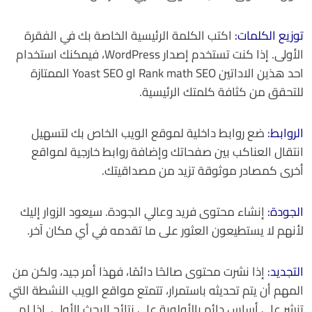
توزيع الكلمات:
اكتب الكلمة الرئيسية الخاصة بك في الفقرة
الأولى. إذا كنت تستخدم إصدار WordPress، فيمكنك استخدام
احد هذين الاداتين Rank math SEO او Yoast SEO الممتازة
للتحقق من كثافة كلمتك الرئيسية.
الروابط:
ضع روابط داخلية لموقع الويب الخاص بك لتسهيل
انتقال العناكب بين صفحاتك وإضافة روابط خارجية لمواقع
أخرى كمصادر موثوقة تزيد من مصداقيتك.
الجودة:
إنشاء محتوى فريد وعالي الجودة. سيعود الزوار إليك
لأنهم لا يستطيعون العثور على ما تقدمه في أي مكان آخر.
التجديد:
إذا نشرت محتوى صالحًا دائمًا، فهذا أمر جيد، ولكن من
المهم أن يتم تحديثه باستمرار، تتمتع مواقع الويب النشطة التي
تنشر على أساس دائم بالأولوية على نتائج البحث الأولى. إذا لم