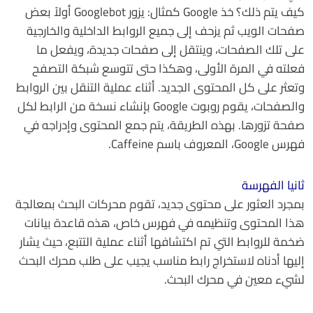
كيف يتم ذلك؟ خذ Google كمثال: يزور Googlebot أولاً بعض
صفحات الويب ثم يزحف إلى جميع الروابط الداخلية والخارجية
على تلك الصفحات، وينتقل إلى صفحات جديدة، ويفعل ما
فعلته في المرة الأولى، وهكذا حتى تتوسع شبكة التصفح
وتعثر على كل المحتوى الجديد. أثناء عملية التنقل بين الروابط
والصفحات، يقوم روبوت Google بإنشاء نسخة من الرابط لكل
صفحة تزورها. بهذه الطريقة، يتم جمع المحتوى وإدراجه في
فهرس Google، المعروف باسم Caffeine.
ثانيا الفهرسة
بمجرد العثور على محتوى جديد، تقوم محركات البحث بمعالجة
هذا المحتوى وتنظيمه في فهرس خاص، هذه قاعدة بيانات
ضخمة للروابط التي تم اكتشافها أثناء عملية التتبع، حيث يشار
إليها أدناه لاستخراج رابط مناسب يجيب على طلب محرك البحث
لشيء معين في محرك البحث.