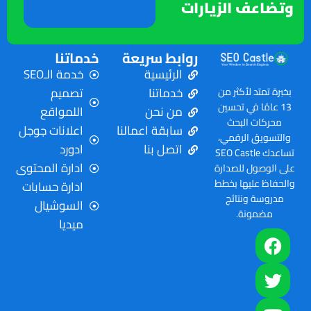
وتضاعف الزيارات
روابط سريعة
خدماتنا
الرئيسية
خدمة الـSEO
خدماتنا
تصميم
بخبرة تمتد لأكثر من
13 عامًا في تحسين
من نحن
اللمواقع
محركات البحث
سابقة اعمالنا
اعلانات جوجل
والتسويق الرقمي،
اتصل بنا
ادورد
تساعدك SEO Castle
ادارة المحتوى
على الوصول للصدارة
والحفاظ عليها بخطط
ادارة حسابات
مدروسة ونتائج
السوشيال
مضمونة.
ميديا