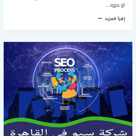
او مزود…
إقرأ المزيد